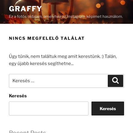
Tartalomhoz
GRAFFY
Ez a fotós oldalam, amelyhez az Instagram képimet használom.
NINCS MEGFELELŐ TALÁLAT
Úgy tűnik, nem találtuk meg amit kerestünk. :) Talán,
egy újabb keresés segíthetne...
Keresés
Keresé
a
következő
Keresés
kifejezésre:
Keresés