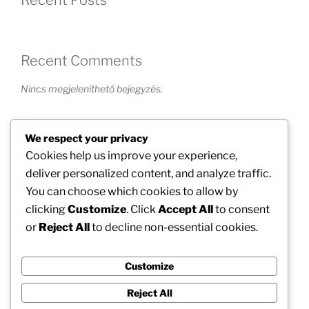
Recent Posts
Recent Comments
Nincs megjeleníthető bejegyzés.
Archives
We respect your privacy
Cookies help us improve your experience,
Nincs megjeleníthető archívum.
deliver personalized content, and analyze traffic.
You can choose which cookies to allow by
clicking
Customize
. Click
Accept All
to consent
Categories
or
Reject All
to decline non-essential cookies.
Nincs kategória
Customize
Reject All